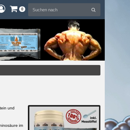
0
tein und
Aminosäure im