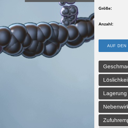
Größe:
Anzahl:
AUF DEN
Geschma
Löslichkei
Lagerun
Nebenwir
Zufuhrem