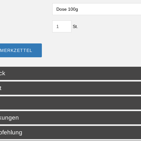
St.
 MERKZETTEL
ck
t
g
kungen
pfehlung