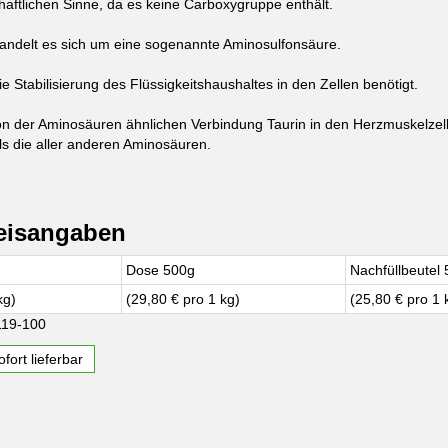
haftlichen Sinne, da es keine Carboxygruppe enthält.
ndelt es sich um eine sogenannte Aminosulfonsäure.
die Stabilisierung des Flüssigkeitshaushaltes in den Zellen benötigt.
on der Aminosäuren ähnlichen Verbindung Taurin in den Herzmuskelzell
ls die aller anderen Aminosäuren.
eisangaben
Dose 500g
Nachfüllbeutel
kg)
(29,80 € pro 1 kg)
(25,80 € pro 1 
119-100
fort lieferbar