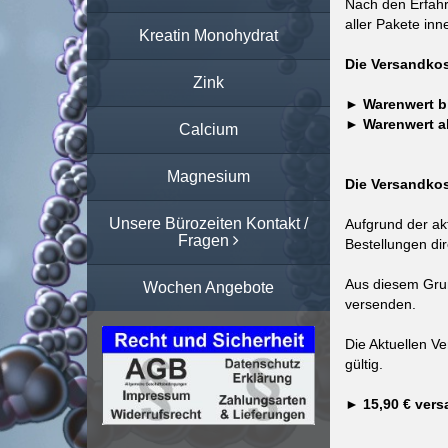
Nach den Erfahr
aller Pakete inn
Kreatin Monohydrat
Die Versandkos
Zink
► Warenwert bi
► Warenwert ab
Calcium
Magnesium
Die Versandkos
Unsere Bürozeiten Kontakt /
Aufgrund der akt
Fragen
Bestellungen di
Aus diesem Grun
Wochen Angebote
versenden.
Die Aktuellen Ve
gültig.
► 15,90 € ver