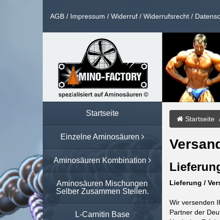
AGB
/
Impressum
/
Widerruf
/
Widerrufsrecht
/
Datensc
Startseite
Startseite
Einzelne Aminosäuren
Versan
Aminosäuren Kombination
Lieferun
Lieferung / Ve
Aminosäuren Mischungen
Selber Zusammen Stellen.
Wir versenden I
Partner der Deu
L-Carnitin Base